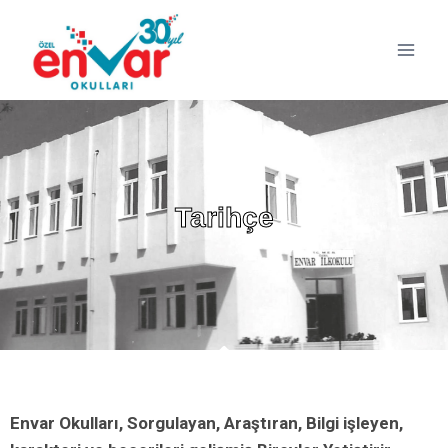
Tarihçe
Envar Okulları, Sorgulayan, Araştıran, Bilgi işleyen,