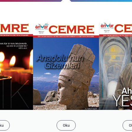
ku
Oku
O