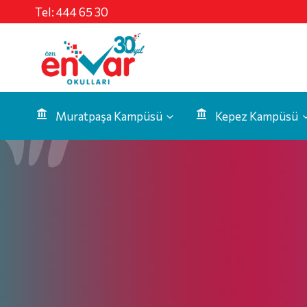
Tel:
444 65 30
Muratpaşa Kampüsü
Kepez Kampüsü