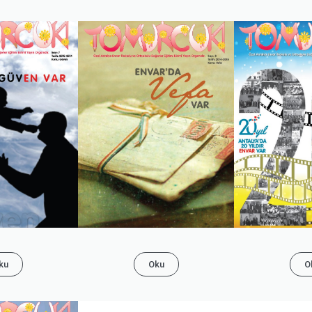
ku
Oku
O