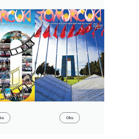
ku
Oku