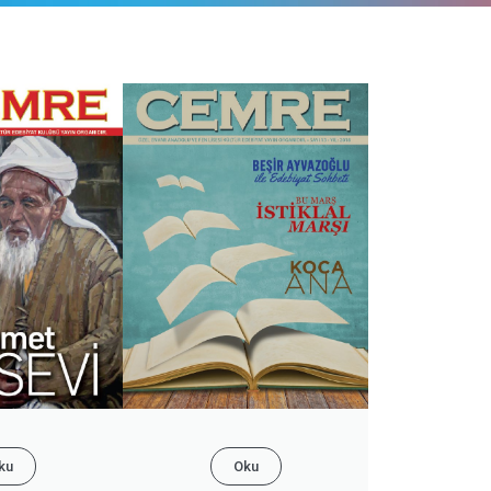
ku
Oku